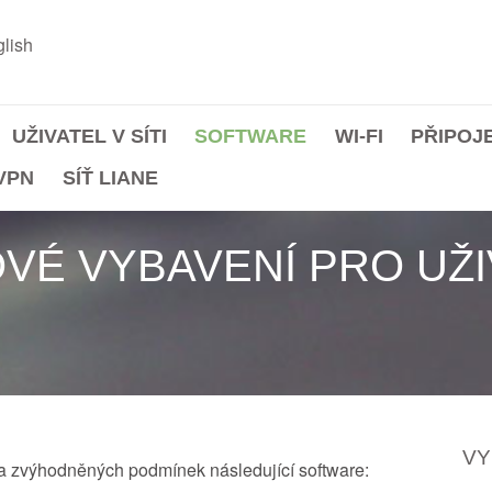
lish
UŽIVATEL V SÍTI
SOFTWARE
WI-FI
PŘIPOJ
VPN
SÍŤ LIANE
É VYBAVENÍ PRO UŽI
VY
a zvýhodněných podmínek následující software: