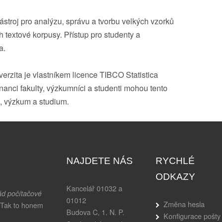
ástroj pro analýzu, správu a tvorbu velkých vzorků
 textové korpusy. Přístup pro studenty a
a.
erzita je vlastníkem licence TIBCO Statistica
anci fakulty, výzkumníci a studenti mohou tento
u, výzkum a studium.
NAJDETE NÁS
RYCHLÉ
ODKAZY
Kancelář 01032 a
ád počítačové
01012
Změna hesla
 Tak to honem
Budova C, 1. N. P.
Konfigurace pošty