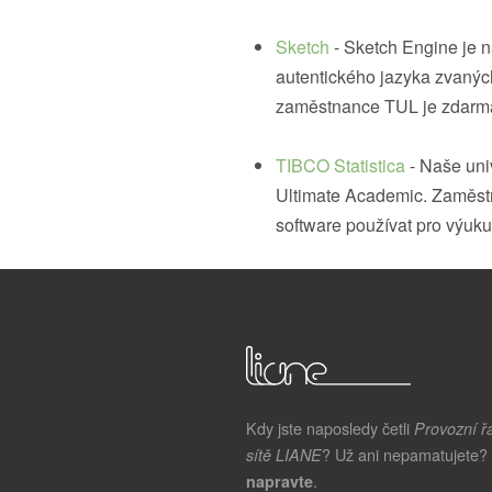
Sketch
- Sketch Engine je n
autentického jazyka zvaných
zaměstnance TUL je zdarm
TIBCO Statistica
- Naše univ
Ultimate Academic. Zaměstn
software používat pro výuk
Kdy jste naposledy četli
Provozní ř
? Už ani nepamatujete?
sítě LIANE
.
napravte