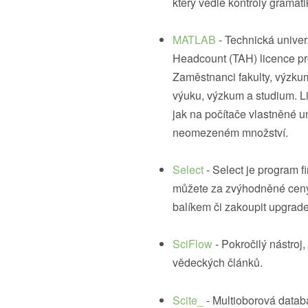
který vedle kontroly gramat
MATLAB
- Technická univer
Headcount (TAH) licence p
Zaměstnanci fakulty, výzkum
výuku, výzkum a studium. L
jak na počítače vlastněné un
neomezeném množství.
Select
- Select je program fi
můžete za zvýhodněné ceny 
balíkem či zakoupit upgrade
SciFlow
- Pokročilý nástroj,
vědeckých článků.
Scite_
- Multioborová datab