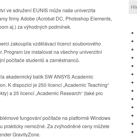
ství ve sdružení EUNIS může naše univerzita
ramy firmy Adobe (Acrobat DC, Photoshop Elements,
oom aj.) za výhodných podmínek.
berci zakoupila vzdělávací licenci souborového
 Program lze instalovat na všechny univerzitní
ejní počítače studentů a zaměstnanců.
pila akademický balík SW ANSYS Academic
n. K dispozici je 250 licencí „Academic Teaching“
ekty) a 25 licencí „Academic Research“ (také pro
blémové fungování počítače na platformě Windows
amu prakticky nemožné. Za zvýhodněné ceny můžete
fender GravityZone.