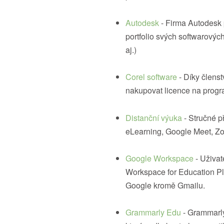
Autodesk
- Firma Autodesk
portfolio svých softwarový
aj.)
Corel software
- Díky člens
nakupovat licence na progr
Distanční výuka
- Stručné p
eLearning, Google Meet, Z
Google Workspace
- Uživa
Workspace for Education Plu
Google kromě Gmailu.
Grammarly Edu
- Grammarly 