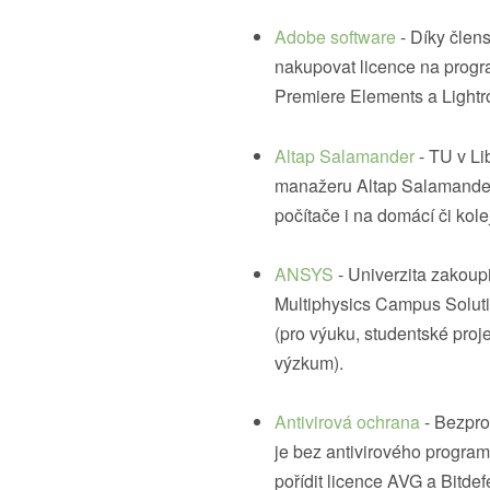
Adobe software
- Díky člen
nakupovat licence na prog
Premiere Elements a Lightr
Altap Salamander
- TU v Li
manažeru Altap Salamander.
počítače i na domácí či kol
ANSYS
- Univerzita zakou
Multiphysics Campus Solutio
(pro výuku, studentské proj
výzkum).
Antivirová ochrana
- Bezpro
je bez antivirového progr
pořídit licence AVG a Bitde