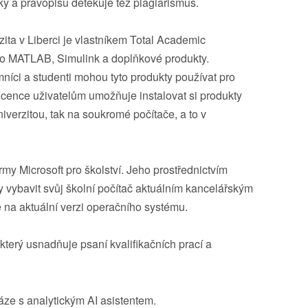
iky a pravopisu detekuje též plagiarismus.
zita v Liberci je vlastníkem Total Academic
ro MATLAB, Simulink a doplňkové produkty.
níci a studenti mohou tyto produkty používat pro
icence uživatelům umožňuje instalovat si produkty
iverzitou, tak na soukromé počítače, a to v
rmy Microsoft pro školství. Jeho prostřednictvím
vybavit svůj školní počítač aktuálním kancelářským
 na aktuální verzi operačního systému.
 který usnadňuje psaní kvalifikačních prací a
áze s analytickým AI asistentem.