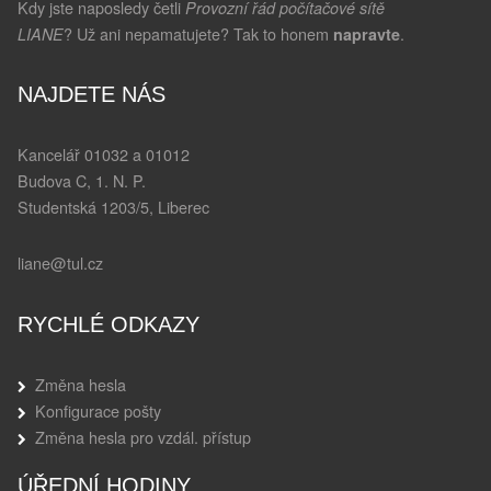
Kdy jste naposledy četli
Provozní řád počítačové sítě
? Už ani nepamatujete? Tak to honem
.
LIANE
napravte
NAJDETE NÁS
Kancelář 01032 a 01012
Budova C, 1. N. P.
Studentská 1203/5, Liberec
liane@tul.cz
RYCHLÉ ODKAZY
Změna hesla
Konfigurace pošty
Změna hesla pro vzdál. přístup
ÚŘEDNÍ HODINY