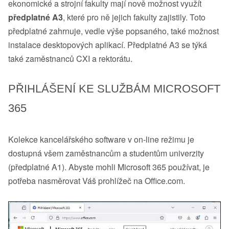
ekonomické a strojní fakulty mají nově možnost využít
předplatné A3
, které pro ně jejich fakulty zajistily. Toto
předplatné zahrnuje, vedle výše popsaného, také možnost
instalace desktopových aplikací. Předplatné A3 se týká
také zaměstnanců CXI a rektorátu.
PŘIHLÁŠENÍ KE SLUŽBÁM MICROSOFT
365
Kolekce kancelářského software v on-line režimu je
dostupná všem zaměstnancům a studentům univerzity
(předplatné A1). Abyste mohli Microsoft 365 používat, je
potřeba nasměrovat Váš prohlížeč na Office.com.