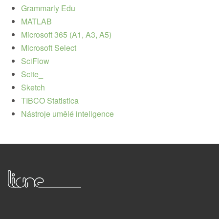
Grammarly Edu
MATLAB
Microsoft 365 (A1, A3, A5)
Microsoft Select
SciFlow
Scite_
Sketch
TIBCO Statistica
Nástroje umělé inteligence