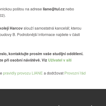
ronickou poštou na adrese
liane@tul.cz
nebo
22).
kolejí Harcov
slouží samostatná kancelář, kterou
budovy B. Podrobnější informace najdete v části
eslo, kontaktujte prosím vaše studijní oddělení.
e při osobní návštěvě. Viz
Uživatel v síti
se
pravidly provozu LIANE
a dodržovat
Provozní řád