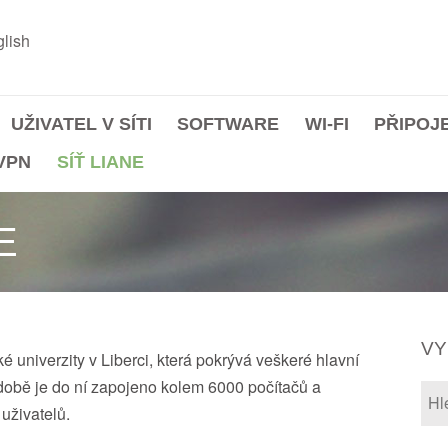
lish
UŽIVATEL V SÍTI
SOFTWARE
WI-FI
PŘIPOJ
VPN
SÍŤ LIANE
E
VY
é univerzity v Liberci, která pokrývá veškeré hlavní
době je do ní zapojeno kolem 6000 počítačů a
uživatelů.