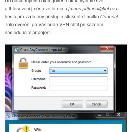
Do následujícího dialogového okna vyplňte své
přihlašovací jméno ve formátu
jmeno.prijmeni@tul.cz
a
heslo pro vzdálený přístup a stiskněte tlačítko
Connect
.
Toto ověření po Vás bude VPN chtít při každém
následujícím připojení.